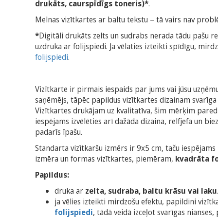
drukāts, caurspīdīgs toneris)*
.
Melnas vizītkartes ar baltu tekstu – tā vairs nav prob
*
Digitāli drukāts zelts un sudrabs nerada tādu pašu re
uzdruka ar folijspiedi. Ja vēlaties izteikti spīdīgu, mirdz
folijspiedi
.
Vizītkarte ir pirmais iespaids par jums vai jūsu uzņē
saņēmējs, tāpēc papildus vizītkartes dizainam svarīga i
Vizītkartes drukājam uz kvalitatīva, šim mērķim pared
iespējams izvēlēties arī dažāda dizaina, relfjefa un bie
padarīs īpašu.
Standarta vizītkaršu izmērs ir 9x5 cm, taču iespējams
izmēra un formas vizītkartes, piemēram,
kvadrāta 
Papildus:
druka ar
zelta, sudraba, baltu krāsu vai laku
ja vēlies izteikti mirdzošu efektu, papildini vizīt
folijspiedi
, tādā veidā izceļot svarīgas nianses, 