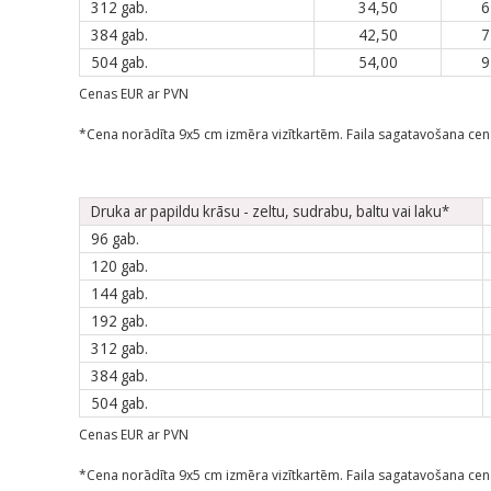
312 gab.
34,50
6
384 gab.
42,50
7
504 gab.
54,00
9
Cenas EUR ar PVN
*Cena norādīta 9x5 cm izmēra vizītkartēm. Faila sagatavošana cen
Druka ar papildu krāsu - zeltu, sudrabu, baltu vai laku*
96 gab.
120 gab.
144 gab.
192 gab.
312 gab.
384 gab.
504 gab.
Cenas EUR ar PVN
*Cena norādīta 9x5 cm izmēra vizītkartēm. Faila sagatavošana cen