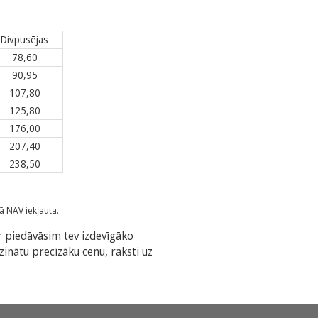
Divpusējas
78,60
90,95
107,80
125,80
176,00
207,40
238,50
ā NAV iekļauta.
 piedāvāsim tev izdevīgāko
inātu precīzāku cenu, raksti uz