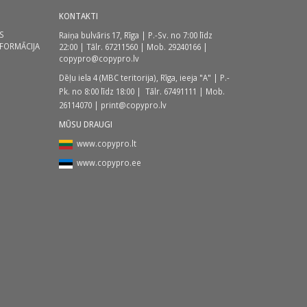
KONTAKTI
S
Raiņa bulvāris 17, Rīga | P.-Sv. no 7:00 līdz
NFORMĀCIJA
22:00 | Tālr.
67211560
| Mob.
29240166
|
copypro@copypro.lv
Dēļu iela 4 (MBC teritorija),
Rīga, ieeja "A" | P.-
Pk. no 8:00 līdz 18:00
| Tālr.
67491111
| Mob.
26114070
|
print@copypro.lv
MŪSU DRAUGI
www.copypro.lt
www.copypro.ee