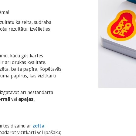
lēma!
zultātu kā zelta, sudraba
ošu rezultātu, izvēlieties
mumu, kādu gūs kartes
r arī drukas kvalitāte.
zēta, balta papīra. Kopētavās
zuma papīrus, kas vizītkarti
 izgatavot arī nestandarta
formā
vai
apaļas.
.
kartes dizainu ar
zelta
padarot vizītkarti vēl īpašāku;