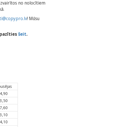
izvairītos no nolocītiem
kā.
i@copypro.lv
! Mūsu
pazīties
šeit
.
pusējas
4,90
3,50
7,60
3,10
4,10