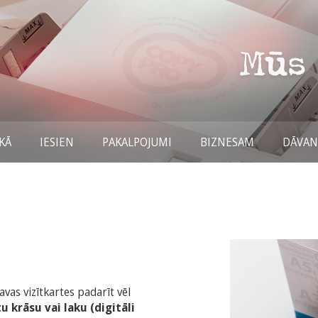
KĀ
IESIEN
PAKALPOJUMI
BIZNESAM
DĀVA
avas vizītkartes padarīt vēl
u krāsu vai laku (digitāli