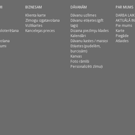
MI
BIZNESAM
DĀVANĀM
PAR MUMS
Klienta karte
Dāvanu uzlīmes
DARBA LAIK
Zīmogu izgatavošana
Dāvanu etiķetes (gift
AKTUĀLĀ I
Vizītkartes
tags)
Pie mums
ploterēšana
Kancelejas preces
Dizaina piezīmju klades
Karte
Kalendāri
Piegāde
vošana
Dāvanu kastes / maisiņi
Atlaides
jumi
Etiķetes (pudelēm,
burciņām)
Kanvas
Foto rāmīši
Personalizēti zīmuļi