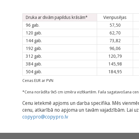
Druka ar divām papildus krāsām*
Vienpusējas
96 gab.
57,50
120 gab.
62,70
144 gab.
73,82
192 gab.
96,06
312 gab.
120,79
384 gab.
145,98
504 gab.
184,95
Cenas EUR ar PVN
*Cena norādīta 9x5 cm izmēra vizītkartēm. Faila sagatavošana cen
Cenu ietekmē apjoms un darba specifika. Mēs vienmēr
cenu, atkarībā no apjoma un tavām vajadzībām. Lai uzz
copypro@copypro.lv