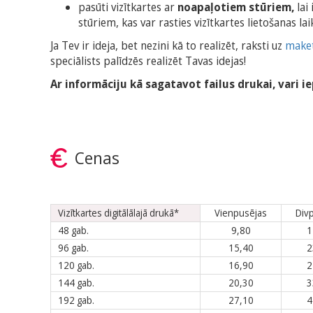
pasūti vizītkartes ar
noapaļotiem stūriem,
lai 
stūriem, kas var rasties vizītkartes lietošanas lai
Ja Tev ir ideja, bet nezini kā to realizēt, raksti uz
maket
speciālists palīdzēs realizēt Tavas idejas!
Ar informāciju kā sagatavot failus drukai, vari ie
Cenas
Vizītkartes digitālālajā drukā*
Vienpusējas
Div
48 gab.
9,80
1
96 gab.
15,40
2
120 gab.
16,90
2
144 gab.
20,30
3
192 gab.
27,10
4