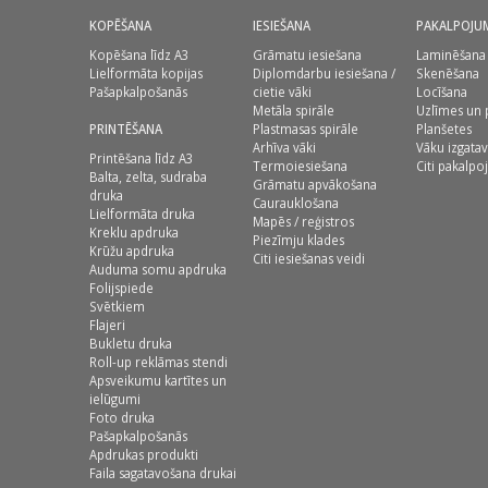
KOPĒŠANA
IESIEŠANA
PAKALPOJU
Kopēšana līdz A3
Grāmatu iesiešana
Laminēšana
Lielformāta kopijas
Diplomdarbu iesiešana /
Skenēšana
Pašapkalpošanās
cietie vāki
Locīšana
Metāla spirāle
Uzlīmes un 
PRINTĒŠANA
Plastmasas spirāle
Planšetes
Arhīva vāki
Vāku izgata
Printēšana līdz A3
Termoiesiešana
Citi pakalpo
Balta, zelta, sudraba
Grāmatu apvākošana
druka
Caurauklošana
Lielformāta druka
Mapēs / reģistros
Kreklu apdruka
Piezīmju klades
Krūžu apdruka
Citi iesiešanas veidi
Auduma somu apdruka
Folijspiede
Svētkiem
Flajeri
Bukletu druka
Roll-up reklāmas stendi
Apsveikumu kartītes un
ielūgumi
Foto druka
Pašapkalpošanās
Apdrukas produkti
Faila sagatavošana drukai