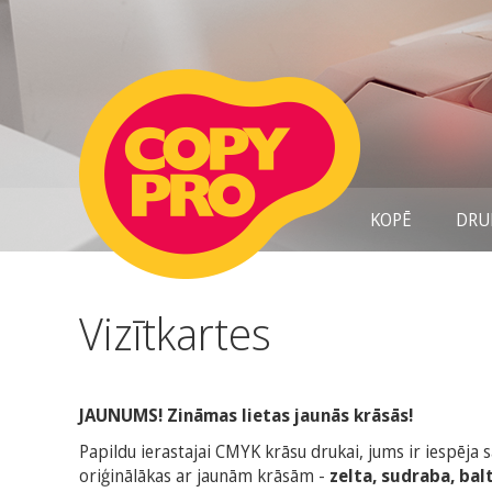
KOPĒ
DRU
Vizītkartes
JAUNUMS! Zināmas lietas jaunās krāsās!
Papildu ierastajai CMYK krāsu drukai, jums ir iespēja s
oriģinālākas ar jaunām krāsām -
zelta, sudraba, balt