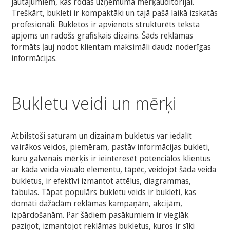
jautājumiem, kas rodas uzņēmuma mērķauditorijai.
Treškārt, bukleti ir kompaktāki un tajā pašā laikā izskatās
profesionāli. Bukletos ir apvienots strukturēts teksta
apjoms un radošs grafiskais dizains. Šāds reklāmas
formāts ļauj nodot klientam maksimāli daudz noderīgas
informācijas.
Bukletu veidi un mērķi
Atbilstoši saturam un dizainam bukletus var iedalīt
vairākos veidos, piemēram, pastāv informācijas bukleti,
kuru galvenais mērķis ir ieinteresēt potenciālos klientus
ar kāda veida vizuālo elementu, tāpēc, veidojot šāda veida
bukletus, ir efektīvi izmantot attēlus, diagrammas,
tabulas. Tāpat populārs bukletu veids ir bukleti, kas
domāti dažādām reklāmas kampaņām, akcijām,
izpārdošanām. Par šādiem pasākumiem ir vieglāk
paziņot, izmantojot reklāmas bukletus, kuros ir sīki