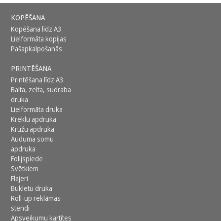
KOPĒŠANA
Kopēšana līdz A3
Lielformāta kopijas
Pašapkalpošanās
PRINTĒŠANA
Printēšana līdz A3
Balta, zelta, sudraba
druka
Lielformāta druka
Kreklu apdruka
Krūžu apdruka
Auduma somu
apdruka
Folijspiede
Svētkiem
Flajeri
Bukletu druka
Roll-up reklāmas
stendi
Apsveikumu kartītes