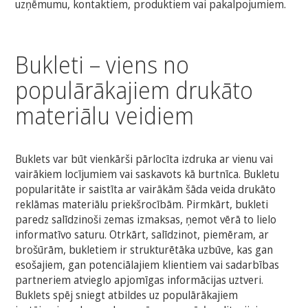
uzņēmumu, kontaktiem, produktiem vai pakalpojumiem.
Bukleti – viens no
populārākajiem drukāto
materiālu veidiem
Buklets var būt vienkārši pārlocīta izdruka ar vienu vai
vairākiem locījumiem vai saskavots kā burtnīca. Bukletu
popularitāte ir saistīta ar vairākām šāda veida drukāto
reklāmas materiālu priekšrocībām. Pirmkārt, bukleti
paredz salīdzinoši zemas izmaksas, ņemot vērā to lielo
informatīvo saturu. Otrkārt, salīdzinot, piemēram, ar
brošūrām, bukletiem ir strukturētāka uzbūve, kas gan
esošajiem, gan potenciālajiem klientiem vai sadarbības
partneriem atvieglo apjomīgas informācijas uztveri.
Buklets spēj sniegt atbildes uz populārākajiem