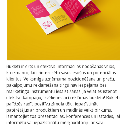
Bukleti ir ērts un efektīvs informācijas nodošanas veids,
ko izmanto, lai ieinteresētu savus esošos un potenciālos
klientus. Veiksmīga uzņēmuma pozicionēšana un preču,
pakalpojumu reklamēšana tirgū nav iespējama bez
mārketinga instrumentu iesaistīšanas. Ja vēlaties īstenot
efektīvu kampaņu, izvēlieties arī reklāmas bukletu! Bukleti
palīdzēs radīt pozitīvu zīmola tēlu, iepazīstināt
patērētājus ar produktiem un mudinās veikt pirkumu.
Izmantojiet tos prezentācijās, konferencēs un izstādēs, lai
informētu vai iepazīstinātu mērķauditoriju ar savu