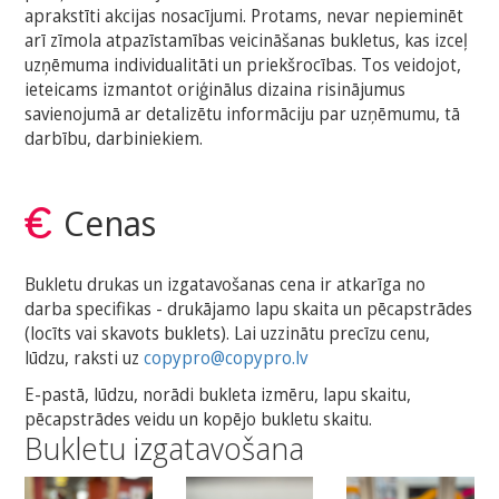
aprakstīti akcijas nosacījumi. Protams, nevar nepieminēt
arī zīmola atpazīstamības veicināšanas bukletus, kas izceļ
uzņēmuma individualitāti un priekšrocības. Tos veidojot,
ieteicams izmantot oriģinālus dizaina risinājumus
savienojumā ar detalizētu informāciju par uzņēmumu, tā
darbību, darbiniekiem.
Cenas
Bukletu drukas un izgatavošanas cena ir atkarīga no
darba specifikas - drukājamo lapu skaita un pēcapstrādes
(locīts vai skavots buklets). Lai uzzinātu precīzu cenu,
lūdzu, raksti uz
copypro@copypro.lv
E-pastā, lūdzu, norādi bukleta izmēru, lapu skaitu,
pēcapstrādes veidu un kopējo bukletu skaitu.
Bukletu izgatavošana