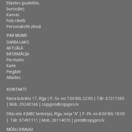
Etiķetes (pudelēm,
burciņām)
Kanvas
Foto rāmīši
Personalizēti zīmuļi
PAR MUMS
DARBA LAIKS
AKTUĀLĀ
INFORMĀCIJA
Pie mums
Karte
Piegāde
Atlaides
KONTAKTI
Raiņa bulvāris 17, Rīga | P.-Sv. no 7:00 līdz 22:00 | Tālr.
67211560
| Mob.
29240166
|
copypro@copypro.lv
Dēļu iela 4 (MBC teritorija),
Rīga, ieeja "A" | P.-Pk. no 8:00 līdz 18:00
| Tālr.
67491111
| Mob.
26114070
|
print@copypro.lv
MŪSU DRAUGI