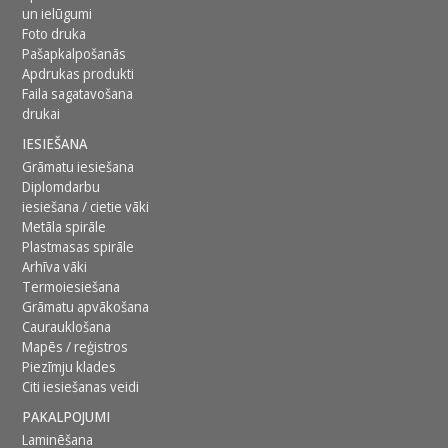
un ielūgumi
Foto druka
Pašapkalpošanās
Apdrukas produkti
Faila sagatavošana
drukai
IESIEŠANA
Grāmatu iesiešana
Diplomdarbu
iesiešana / cietie vāki
Metāla spirāle
Plastmasas spirāle
Arhīva vāki
Termoiesiešana
Grāmatu apvākošana
Caurauklošana
Mapēs / reģistros
Piezīmju klades
Citi iesiešanas veidi
PAKALPOJUMI
Laminēšana