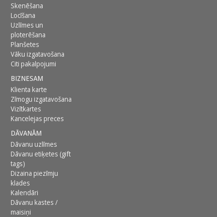
Skenēšana
Locīšana
Uzlīmes un
ploterēšana
Planšetes
Vāku izgatavošana
Citi pakalpojumi
BIZNESAM
Klienta karte
Zīmogu izgatavošana
Vizītkartes
Kancelejas preces
DĀVANĀM
Dāvanu uzlīmes
Dāvanu etiķetes (gift
tags)
Dizaina piezīmju
klades
Kalendāri
Dāvanu kastes /
maisiņi