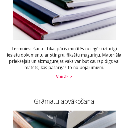
Termoiesiešana - tikai pāris minūtēs tu iegūsi izturīgi
iesietu dokumentu ar stingru, fiksētu muguriņu. Materiāla
priekšējais un aizmugurējās vāks var būt caurspīdīgs vai
matēts, kas pasargās to no bojājumiem.
Vairāk >
Grāmatu apvākošana