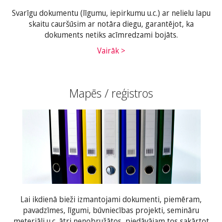
Svarīgu dokumentu (līgumu, iepirkumu u.c.) ar nelielu lapu
skaitu cauršūsim ar notāra diegu, garantējot, ka
dokuments netiks acīmredzami bojāts.
Vairāk >
Mapēs / reģistros
Lai ikdienā bieži izmantojami dokumenti, piemēram,
pavadzīmes, līgumi, būvniecības projekti, semināru
meteriāli u.c. ātri nenobružātos, piedāvājam tos sakārtot