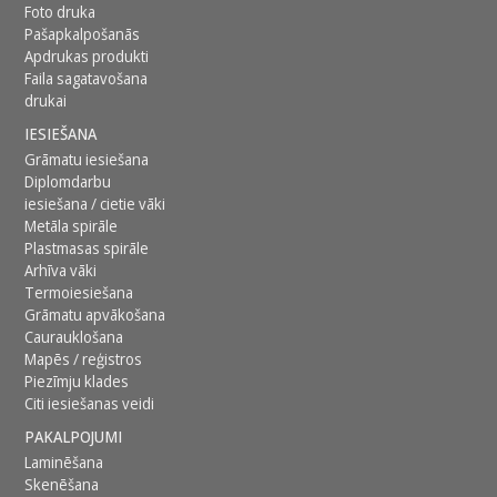
Foto druka
Pašapkalpošanās
Apdrukas produkti
Faila sagatavošana
drukai
IESIEŠANA
Grāmatu iesiešana
Diplomdarbu
iesiešana / cietie vāki
Metāla spirāle
Plastmasas spirāle
Arhīva vāki
Termoiesiešana
Grāmatu apvākošana
Caurauklošana
Mapēs / reģistros
Piezīmju klades
Citi iesiešanas veidi
PAKALPOJUMI
Laminēšana
Skenēšana