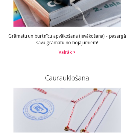
Grāmatu un burtnīcu apvākošana (ievākošana) - pasargā
savu grāmatu no bojājumiem!
Vairāk >
Caurauklošana