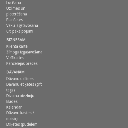
Locīšana
Uzlīmes un
ploterēšana
Planšetes
Vāku izgatavošana
Citi pakalpojumi
BIZNESAM
Klienta karte
Zīmogu izgatavošana
Vizītkartes
Kancelejas preces
DĀVANĀM
Dāvanu uzlīmes
Dāvanu etiķetes (gift
tags)
Dizaina piezīmju
klades
Kalendāri
Dāvanu kastes /
maisiņi
Etiķetes (pudelēm,