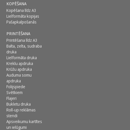
KOPĒŠANA
Kopēšana līdz A3
Lielformāta kopijas
Pašapkalpošanās
PRINTĒŠANA
Printēšana līdz A3
Balta, zelta, sudraba
druka
Lielformāta druka
Kreklu apdruka
Krūžu apdruka
Auduma somu
apdruka
Folijspiede
Svētkiem
Flajeri
Bukletu druka
Roll-up reklāmas
stendi
Apsveikumu kartītes
un ielūgumi