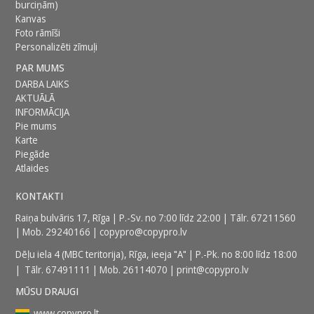
burciņām)
Kanvas
Foto rāmīši
Personalizēti zīmuļi
PAR MUMS
DARBA LAIKS
AKTUĀLĀ
INFORMĀCIJA
Pie mums
Karte
Piegāde
Atlaides
KONTAKTI
Raiņa bulvāris 17, Rīga | P.-Sv. no 7:00 līdz 22:00 | Tālr.
67211560
| Mob.
29240166
|
copypro@copypro.lv
Dēļu iela 4 (MBC teritorija),
Rīga, ieeja "A" | P.-Pk. no 8:00 līdz 18:00
| Tālr.
67491111
| Mob.
26114070
|
print@copypro.lv
MŪSU DRAUGI
www.copypro.lt