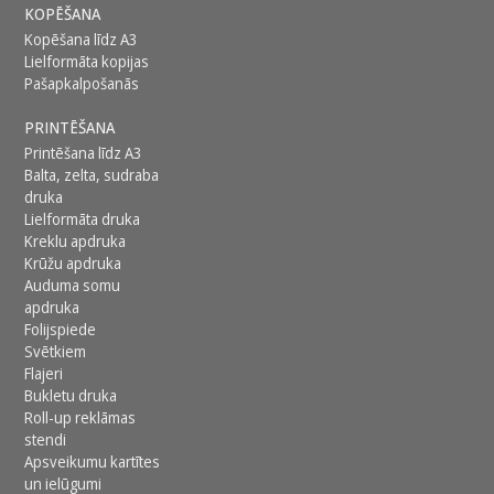
KOPĒŠANA
Kopēšana līdz A3
Lielformāta kopijas
Pašapkalpošanās
PRINTĒŠANA
Printēšana līdz A3
Balta, zelta, sudraba
druka
Lielformāta druka
Kreklu apdruka
Krūžu apdruka
Auduma somu
apdruka
Folijspiede
Svētkiem
Flajeri
Bukletu druka
Roll-up reklāmas
stendi
Apsveikumu kartītes
un ielūgumi