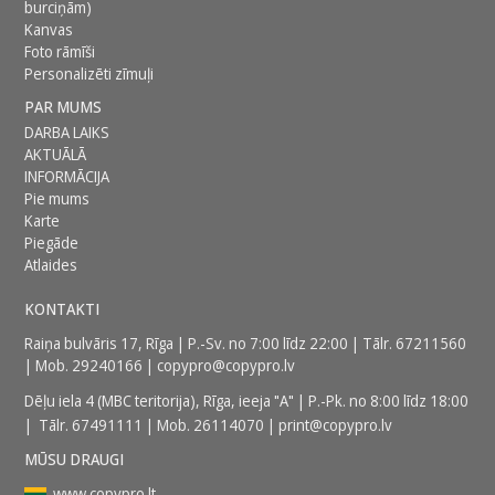
burciņām)
Kanvas
Foto rāmīši
Personalizēti zīmuļi
PAR MUMS
DARBA LAIKS
AKTUĀLĀ
INFORMĀCIJA
Pie mums
Karte
Piegāde
Atlaides
KONTAKTI
Raiņa bulvāris 17, Rīga | P.-Sv. no 7:00 līdz 22:00 | Tālr.
67211560
| Mob.
29240166
|
copypro@copypro.lv
Dēļu iela 4 (MBC teritorija),
Rīga, ieeja "A" | P.-Pk. no 8:00 līdz 18:00
| Tālr.
67491111
| Mob.
26114070
|
print@copypro.lv
MŪSU DRAUGI
www.copypro.lt