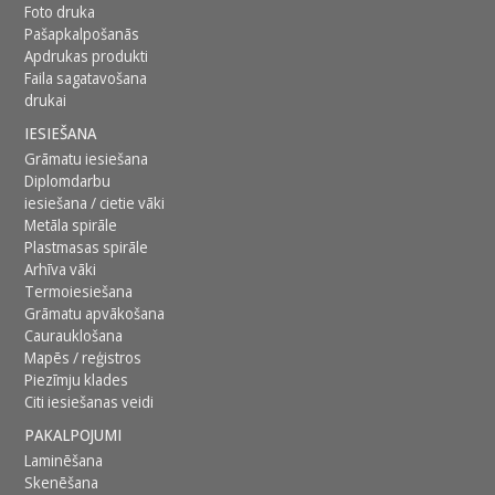
Foto druka
Pašapkalpošanās
Apdrukas produkti
Faila sagatavošana
drukai
IESIEŠANA
Grāmatu iesiešana
Diplomdarbu
iesiešana / cietie vāki
Metāla spirāle
Plastmasas spirāle
Arhīva vāki
Termoiesiešana
Grāmatu apvākošana
Caurauklošana
Mapēs / reģistros
Piezīmju klades
Citi iesiešanas veidi
PAKALPOJUMI
Laminēšana
Skenēšana