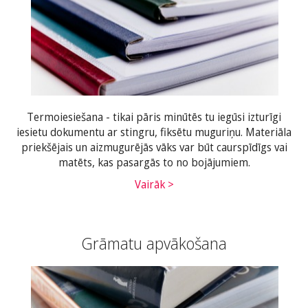
Termoiesiešana - tikai pāris minūtēs tu iegūsi izturīgi
iesietu dokumentu ar stingru, fiksētu muguriņu. Materiāla
priekšējais un aizmugurējās vāks var būt caurspīdīgs vai
matēts, kas pasargās to no bojājumiem.
Vairāk >
Grāmatu apvākošana