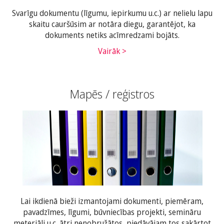
Svarīgu dokumentu (līgumu, iepirkumu u.c.) ar nelielu lapu
skaitu cauršūsim ar notāra diegu, garantējot, ka
dokuments netiks acīmredzami bojāts.
Vairāk >
Mapēs / reģistros
Lai ikdienā bieži izmantojami dokumenti, piemēram,
pavadzīmes, līgumi, būvniecības projekti, semināru
meteriāli u.c. ātri nenobružātos, piedāvājam tos sakārtot