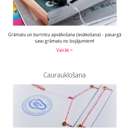
Grāmatu un burtnīcu apvākošana (ievākošana) - pasargā
savu grāmatu no bojājumiem!
Vairāk >
Caurauklošana