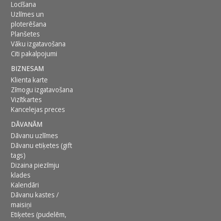
Locīšana
Uzlīmes un
ploterēšana
Planšetes
Vāku izgatavošana
Citi pakalpojumi
BIZNESAM
Klienta karte
Zīmogu izgatavošana
Vizītkartes
Kancelejas preces
DĀVANĀM
Dāvanu uzlīmes
Dāvanu etiķetes (gift
tags)
Dizaina piezīmju
klades
Kalendāri
Dāvanu kastes /
maisiņi
Etiķetes (pudelēm,