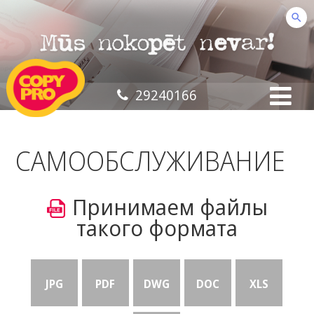
29240166
САМООБСЛУЖИВАНИЕ
Принимаем файлы
такого формата
JPG
PDF
DWG
DOC
XLS