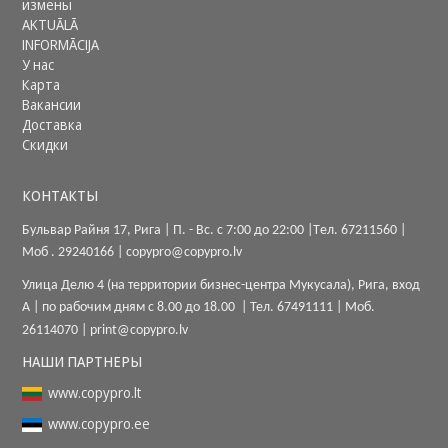
измены
AKTUĀLĀ
INFORMĀCIJA
У нас
Карта
Вакансии
Доставка
Скидки
КОНТАКТЫ
Бульвар Райня 17, Рига |
П. - Вс. с 7:00 до 22:00
|
Tел.
67211560
|
Моб .
29240166
|
copypro@copypro.lv
Улица Делю 4 (на территории бизнес-центра Мукусала), Рига, вход
A
|
по рабочим дням с 8.00 до 18.00
|
Тел.
67491111
| Моб.
26114070
|
print@copypro.lv
НАШИ ПАРТНЕРЫ
www.copypro.lt
www.copypro.ee