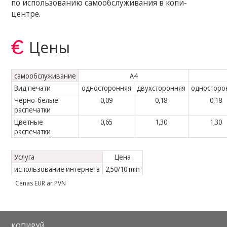
по использованию самообслуживания в копи-
центре.
Цены
самообслуживание
A4
Вид печати
односторонняя
двухсторонняя
односторо
Чёрно-белые
0,09
0,18
0,18
распечатки
Цветные
0,65
1,30
1,30
распечатки
Услуга
Цена
использование интернета
2,50/10 min
Cenas EUR ar PVN
КОПИРУЙ