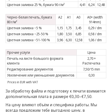
Цветная заливка 25 %, бумага 90 г/м²
4,41
6,24
12,48
Черно-белая печать, бумага
A2
A1
A0
A0+ (width
80 г/м²
914mm)
Цветная заливка ~5 %
1,15
1,75
3,45
0,29 / dm
Цветная заливка ~25-50 %
1,80
3,50
6,85
0,58 / dm
Цветная заливка ~51-100 %
3,96
6,30
12,58
1,06 / dm
Прочие услуги
Цена
Печать на листе большого формата
2,70 +
клиента
Распечатка
Редактирование документов
7,50/15 min
Увеличение или уменьшение документов
0,30
Prices in EUR with VAT
За обработку файла и подготовку к печати взимается
дополнительная плата в размере €0,30–€7,50.
На цену влияют объём и специфика работы. Мы
всегда предложим тебе выгодную цену, в