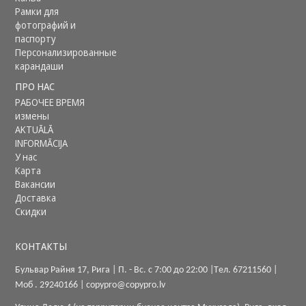
Рамки для
фотографий и
паспорту
Персонализированные
карандаши
ПРО НАС
РАБОЧЕЕ ВРЕМЯ
измены
AKTUĀLĀ
INFORMĀCIJA
У нас
Карта
Вакансии
Доставка
Скидки
КОНТАКТЫ
Бульвар Райня 17, Рига |
П. - Вс. с 7:00 до 22:00
|
Tел.
67211560
|
Моб .
29240166
|
copypro@copypro.lv