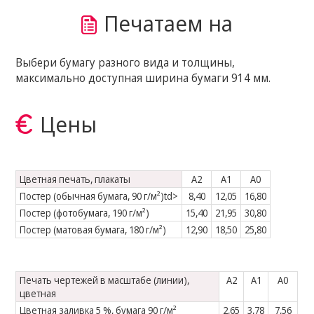
Печатаем на
Выбери бумагу разного вида и толщины,
максимально доступная ширина бумаги 914 мм.
Цены
Цветная печать, плакаты
A2
A1
A0
Постер (обычная бумага, 90 г/м²)td>
8,40
12,05
16,80
Постер (фотобумага, 190 г/м²)
15,40
21,95
30,80
Постер (матовая бумага, 180 г/м²)
12,90
18,50
25,80
Печать чертежей в масштабе (линии),
A2
A1
A0
цветная
Цветная заливка 5 %, бумага 90 г/м²
2,65
3,78
7,56