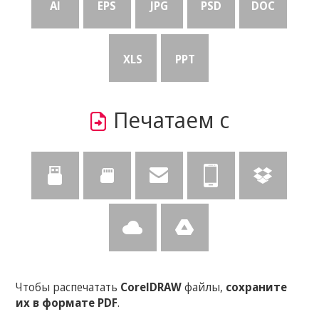
AI
EPS
JPG
PSD
DOC
XLS
PPT
Печатаем с
Чтобы распечатать
CorelDRAW
файлы,
сохраните
их в формате PDF
.