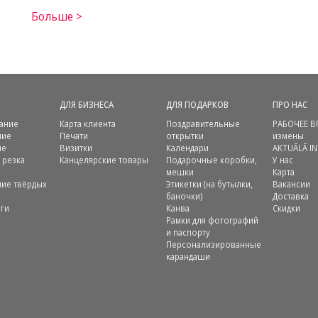
Больше >
ДЛЯ БИЗНЕСА
ДЛЯ ПОДАРКОВ
ПРО НАС
ание
Карта клиента
Поздравительные
РАБОЧЕЕ В
ние
Печати
открытки
измены
ие
Визитки
Календари
AKTUĀLĀ I
 резка
Канцелярские товары
Подарочные коробки,
У нас
мешки
Карта
ие твёрдых
Этикетки (на бутылки,
Вакансии
баночки)
Доставка
уги
Канва
Скидки
Рамки для фотографий
и паспорту
Персонализированные
карандаши