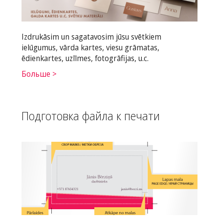
Izdrukāsim un sagatavosim jūsu svētkiem
ielūgumus, vārda kartes, viesu grāmatas,
ēdienkartes, uzlīmes, fotogrāfijas, u.c.
Больше >
Подготовка файла к печати