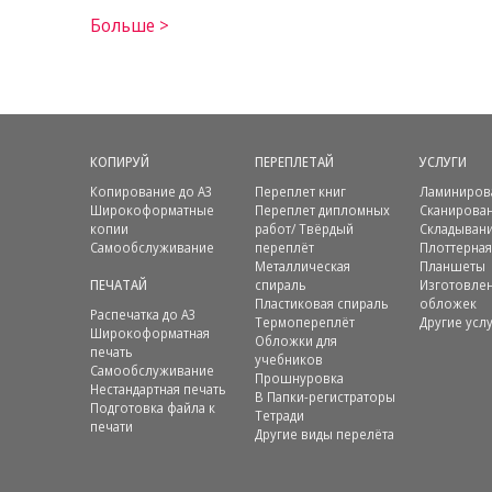
Больше >
КОПИРУЙ
ПЕРЕПЛЕТАЙ
УСЛУГИ
Копирование до А3
Переплет книг
Ламиниров
Широкоформатные
Переплет дипломных
Сканирова
копии
работ/ Твёрдый
Складыван
Самообслуживание
переплёт
Плоттерная
Металлическая
Планшеты
ПЕЧАТАЙ
спираль
Изготовлен
Пластиковая спираль
обложек
Распечатка до А3
Термопереплёт
Другие усл
Ширoкoформатная
Обложки для
печать
учебников
Самообслуживание
Прошнуровка
Нестандартная печать
В Папки-регистраторы
Подготовка файла к
Тетради
печати
Другие виды перелёта