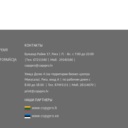
КОНТАКТЫ
РЕМЯ
Бульвар Райня 17, Рига |
П. - Вс. с 7:00 до 22:00
NFORMĀCIJA
|
Tел.
67211560
| Моб .
29240166
|
copypro@copypro.lv
Улица Делю 4 (на территории бизнес-центра
Мукусала), Рига, вход A
|
по рабочим дням с
8.00 до 18.00
|
Тел.
67491111
| Моб.
26114070
|
print@copypro.lv
НАШИ ПАРТНЕРЫ
www.copypro.lt
www.copypro.ee