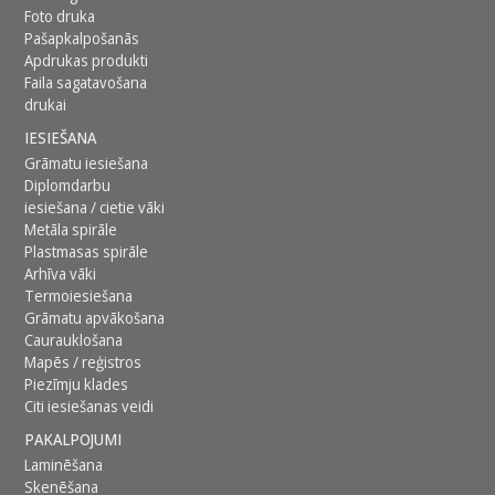
Foto druka
Pašapkalpošanās
Apdrukas produkti
Faila sagatavošana
drukai
IESIEŠANA
Grāmatu iesiešana
Diplomdarbu
iesiešana / cietie vāki
Metāla spirāle
Plastmasas spirāle
Arhīva vāki
Termoiesiešana
Grāmatu apvākošana
Caurauklošana
Mapēs / reģistros
Piezīmju klades
Citi iesiešanas veidi
PAKALPOJUMI
Laminēšana
Skenēšana