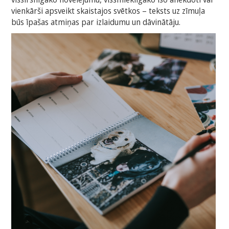
vienkārši apsveikt skaistajos svētkos – teksts uz zīmuļa
būs īpašas atmiņas par izlaidumu un dāvinātāju.