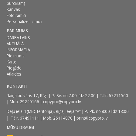
burciņām)
Kanvas
Foto rāmīši
Personalizēti zīmuļi
PAR MUMS
DARBA LAIKS
AKTUĀLĀ
INFORMĀCIJA
Pie mums
Karte
Piegāde
Atlaides
KONTAKTI
Raiņa bulvāris 17, Rīga | P.-Sv. no 7:00 līdz 22:00 | Tālr.
67211560
| Mob.
29240166
|
copypro@copypro.lv
Dēļu iela 4 (MBC teritorija),
Rīga, ieeja "A" | P.-Pk. no 8:00 līdz 18:00
| Tālr.
67491111
| Mob.
26114070
|
print@copypro.lv
MŪSU DRAUGI