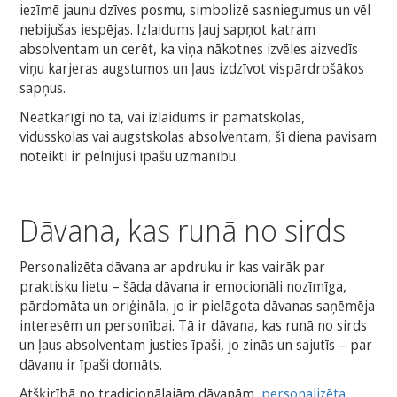
iezīmē jaunu dzīves posmu, simbolizē sasniegumus un vēl
nebijušas iespējas. Izlaidums ļauj sapņot katram
absolventam un cerēt, ka viņa nākotnes izvēles aizvedīs
viņu karjeras augstumos un ļaus izdzīvot vispārdrošākos
sapņus.
Neatkarīgi no tā, vai izlaidums ir pamatskolas,
vidusskolas vai augstskolas absolventam, šī diena pavisam
noteikti ir pelnījusi īpašu uzmanību.
Dāvana, kas runā no sirds
Personalizēta dāvana ar apdruku ir kas vairāk par
praktisku lietu – šāda dāvana ir emocionāli nozīmīga,
pārdomāta un oriģināla, jo ir pielāgota dāvanas saņēmēja
interesēm un personībai. Tā ir dāvana, kas runā no sirds
un ļaus absolventam justies īpaši, jo zinās un sajutīs – par
dāvanu ir īpaši domāts.
Atšķirībā no tradicionālajām dāvanām,
personalizēta