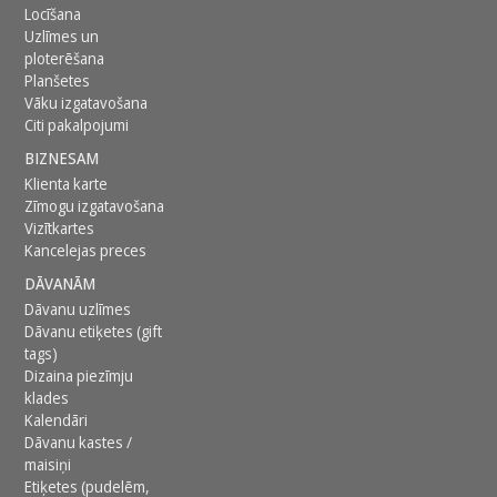
Locīšana
Uzlīmes un
ploterēšana
Planšetes
Vāku izgatavošana
Citi pakalpojumi
BIZNESAM
Klienta karte
Zīmogu izgatavošana
Vizītkartes
Kancelejas preces
DĀVANĀM
Dāvanu uzlīmes
Dāvanu etiķetes (gift
tags)
Dizaina piezīmju
klades
Kalendāri
Dāvanu kastes /
maisiņi
Etiķetes (pudelēm,