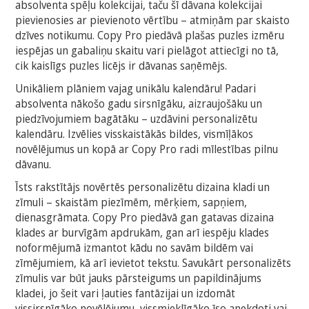
absolventa spēļu kolekcijai, taču šī dāvana kolekcijai
pievienosies ar pievienoto vērtību – atmiņām par skaisto
dzīves notikumu. Copy Pro piedāvā plašas puzles izmēru
iespējas un gabaliņu skaitu vari pielāgot attiecīgi no tā,
cik kaislīgs puzles licējs ir dāvanas saņēmējs.
Unikāliem plāniem vajag unikālu kalendāru! Padari
absolventa nākošo gadu sirsnīgāku, aizraujošāku un
piedzīvojumiem bagātāku – uzdāvini personalizētu
kalendāru. Izvēlies visskaistākās bildes, vismīļākos
novēlējumus un kopā ar Copy Pro radi mīlestības pilnu
dāvanu.
Īsts rakstītājs novērtēs personalizētu dizaina kladi un
zīmuli – skaistām piezīmēm, mērķiem, sapņiem,
dienasgrāmata. Copy Pro piedāvā gan gatavas dizaina
klades ar burvīgām apdrukām, gan arī iespēju klades
noformējumā izmantot kādu no savām bildēm vai
zīmējumiem, kā arī ievietot tekstu. Savukārt personalizēts
zīmulis var būt jauks pārsteigums un papildinājums
kladei, jo šeit vari ļauties fantāzijai un izdomāt
vissirsnīgāko novēlējumu, vissmieklīgāko īso anekdoti vai