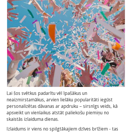
Lai šos svētkus padarītu vēl īpašākus un
neaizmirstamākus, arvien lielāku popularitāti iegūst
personalizētas dāvanas ar apdruku – sirsnīgs veids, kā
apsveikt un vienlaikus atstāt paliekošu piemiņu no
skaistās izlaiduma dienas.
Izlaidums ir viens no spilgtākajiem dzīves brīžiem - tas