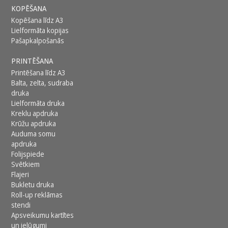
KOPĒŠANA
Kopēšana līdz A3
Lielformāta kopijas
Pašapkalpošanās
PRINTĒŠANA
Printēšana līdz A3
Balta, zelta, sudraba
druka
Lielformāta druka
Kreklu apdruka
Krūžu apdruka
Auduma somu
apdruka
Folijspiede
Svētkiem
Flajeri
Bukletu druka
Roll-up reklāmas
stendi
Apsveikumu kartītes
un ielūgumi