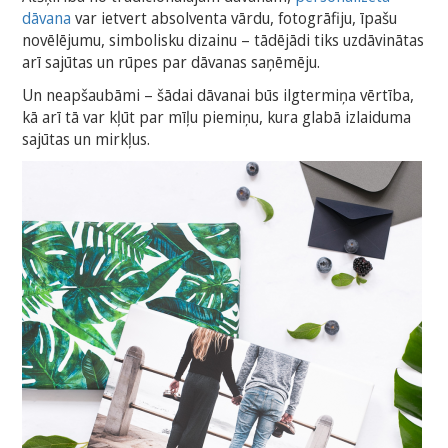
dāvana
var ietvert absolventa vārdu, fotogrāfiju, īpašu
novēlējumu, simbolisku dizainu – tādējādi tiks uzdāvinātas
arī sajūtas un rūpes par dāvanas saņēmēju.
Un neapšaubāmi – šādai dāvanai būs ilgtermiņa vērtība,
kā arī tā var kļūt par mīļu piemiņu, kura glabā izlaiduma
sajūtas un mirkļus.