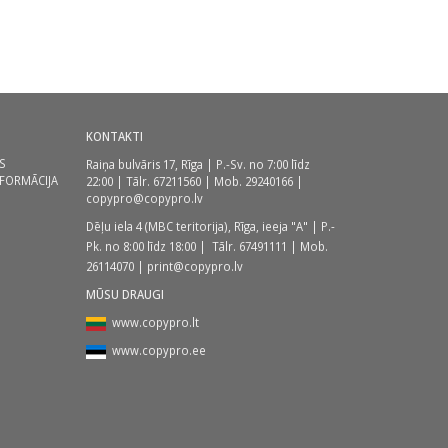
KONTAKTI
S
Raiņa bulvāris 17, Rīga | P.-Sv. no 7:00 līdz
NFORMĀCIJA
22:00 | Tālr.
67211560
| Mob.
29240166
|
copypro@copypro.lv
Dēļu iela 4 (MBC teritorija),
Rīga, ieeja "A" | P.-
Pk. no 8:00 līdz 18:00
| Tālr.
67491111
| Mob.
26114070
|
print@copypro.lv
MŪSU DRAUGI
www.copypro.lt
www.copypro.ee