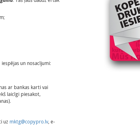
līgumu
. Tas ļaus daudz ērtāk
em;
s iespējas un nosacījumi:
as ar bankas karti vai
š laicīgi piesakot,
nas).
ti uz
mktg@copypro.lv
, e-