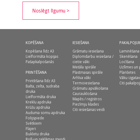
Noslēgt līgumu >
KOPĒŠANA
IESIEŠANA
PAKALPOJU
Kopēšana līdz A3
Grāmatu iesiešana
Laminēšana
Lielformāta kopijas
Diplomdarbu iesiešana /
Skenēšana
Pašapkalpošanās
cietie vāki
Locīšana
Metāla spirāle
Uzlīmes un 
PRINTĒŠANA
Plastmasas spirāle
Planšetes
Arhīva vāki
Vāku izgata
Printēšana līdz A3
Termoiesiešana
Citi pakalpo
Balta, zelta, sudraba
Grāmatu apvākošana
druka
Caurauklošana
Lielformāta druka
Mapēs / reģistros
Kreklu apdruka
Piezīmju klades
Krūžu apdruka
Citi iesiešanas veidi
Auduma somu apdruka
Folijspiede
Svētkiem
Flajeri
Bukletu druka
Roll-up reklāmas stendi