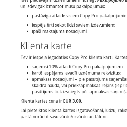
Mēs piedāvājam uzņēmumiem noslēgt
Pakalpojuma 
un izdevīgāk izmantot mūsu pakalpojumus:
pastāvīga atlaide visiem Copy Pro pakalpojumi
iespēja ērti sekot līdzi saviem izdevumiem;
īpaši maksājuma nosacījumi.
Klienta karte
Tev ir iespēja iegādāties Copy Pro klienta karti. Karte
saņemsi 10% atlaidi Copy Pro pakalpojumiem;
kartē iespējams ievadīt uzņēmuma rekvizītus;
apmaksas nosacījumi – pie pasūtījuma saņemšan
skaidrā naudā, vai priekšapmaksas rēķins (iepriek
pasūtījums tiek izsniegts pēc apmaksas saņemša
Klienta kartes cena ir
EUR 3,00
.
Lai pieteiktos klienta kartes izgatavošanai, lūdzu, raks
pastā norādot savu vārdu/uzvārdu un tālr.nr.