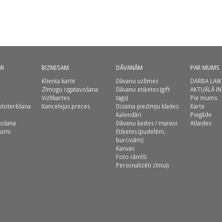
MI
BIZNESAM
DĀVANĀM
PAR MUMS
Klienta karte
Dāvanu uzlīmes
DARBA LAIK
Zīmogu izgatavošana
Dāvanu etiķetes (gift
AKTUĀLĀ I
Vizītkartes
tags)
Pie mums
ploterēšana
Kancelejas preces
Dizaina piezīmju klades
Karte
Kalendāri
Piegāde
vošana
Dāvanu kastes / maisiņi
Atlaides
jumi
Etiķetes (pudelēm,
burciņām)
Kanvas
Foto rāmīši
Personalizēti zīmuļi