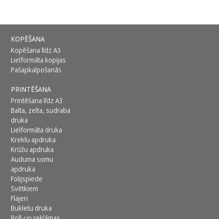
KOPĒŠANA
Kopēšana līdz A3
Lielformāta kopijas
Pašapkalpošanās
PRINTĒŠANA
Printēšana līdz A3
Balta, zelta, sudraba
druka
Lielformāta druka
Kreklu apdruka
Krūžu apdruka
Auduma somu
apdruka
Folijspiede
Svētkiem
Flajeri
Bukletu druka
Roll-up reklāmas