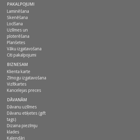
PAKALPOJUMI
Laminēšana
Skenēšana
Locīšana
Uzlīmes un
ploterēšana
Planšetes
Vāku izgatavošana
Citi pakalpojumi
BIZNESAM
Klienta karte
Zīmogu izgatavošana
Vizītkartes
Kancelejas preces
DĀVANĀM
Dāvanu uzlīmes
Dāvanu etiķetes (gift
tags)
Dizaina piezīmju
klades
Kalendāri