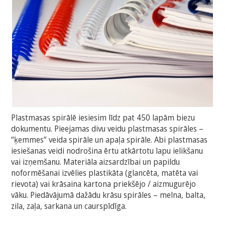
Plastmasas spirālē iesiesim līdz pat 450 lapām biezu
dokumentu. Pieejamas divu veidu plastmasas spirāles –
“ķemmes” veida spirāle un apaļa spirāle. Abi plastmasas
iesiešanas veidi nodrošina ērtu atkārtotu lapu ielikšanu
vai izņemšanu. Materiāla aizsardzībai un papildu
noformēšanai izvēlies plastikāta (glancēta, matēta vai
rievota) vai krāsaina kartona priekšējo / aizmugurējo
vāku. Piedāvājumā dažādu krāsu spirāles – melna, balta,
zila, zaļa, sarkana un caurspīdīga.