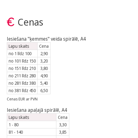
Cenas
Iesiešana "ķemmes" veida spirālē, A4
Lapu skaits
Cena
no 1 līdz 100
2,90
no 101 līdz 150
3,20
no 151 līdz 210
3,80
no 211 līdz 280
4,90
no 281 līdz 380
5,40
no 381 līdz 450
6,50
Cenas EUR ar PVN
Iesiešana apaļajā spirālē, A4
Lapu skaits
Cena
1 - 80
3,30
81 - 140
3,85