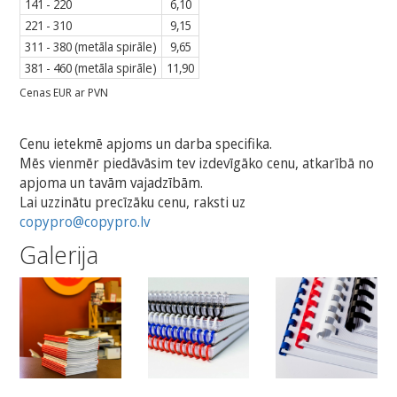
141 - 220
6,10
221 - 310
9,15
311 - 380 (metāla spirāle)
9,65
381 - 460 (metāla spirāle)
11,90
Cenas EUR ar PVN
Cenu ietekmē apjoms un darba specifika.
Mēs vienmēr piedāvāsim tev izdevīgāko cenu, atkarībā no
apjoma un tavām vajadzībām.
Lai uzzinātu precīzāku cenu, raksti uz
copypro@copypro.lv
Galerija