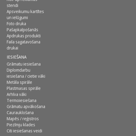
stendi
Apsveikumu kartītes
un ielūgumi
Foto druka
Pašapkalpošanās
Apdrukas produkti
Faila sagatavošana
drukai
IESIEŠANA
Grāmatu iesiešana
Diplomdarbu
iesiešana / cietie vāki
Metāla spirāle
Plastmasas spirāle
Arhīva vāki
Termoiesiešana
Grāmatu apvākošana
Caurauklošana
Mapēs / reģistros
Piezīmju klades
Citi iesiešanas veidi