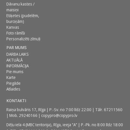
Dāvanu kastes /
maisiņi
Etiķetes (pudelēm,
burciņām)
Kanvas
Foto rāmīši
Personalizēti zīmuļi
PAR MUMS
DARBA LAIKS
AKTUĀLĀ
INFORMĀCIJA
Pie mums
Karte
Piegāde
Atlaides
KONTAKTI
Raiņa bulvāris 17, Rīga | P.-Sv. no 7:00 līdz 22:00 | Tālr.
67211560
| Mob.
29240166
|
copypro@copypro.lv
Dēļu iela 4 (MBC teritorija),
Rīga, ieeja "A" | P.-Pk. no 8:00 līdz 18:00