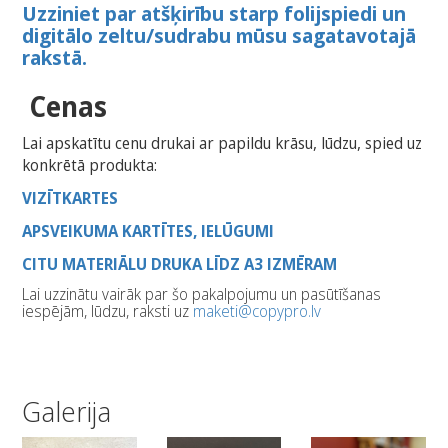
Uzziniet par atšķirību starp folijspiedi un
digitālo zeltu/sudrabu mūsu sagatavotajā
rakstā.
Cenas
Lai apskatītu cenu drukai ar papildu krāsu, lūdzu, spied uz
konkrētā produkta:
VIZĪTKARTES
APSVEIKUMA KARTĪTES, IELŪGUMI
CITU MATERIĀLU DRUKA LĪDZ A3 IZMĒRAM
Lai uzzinātu vairāk par šo pakalpojumu un pasūtīšanas
iespējām, lūdzu, raksti uz
maketi@copypro.lv
Galerija