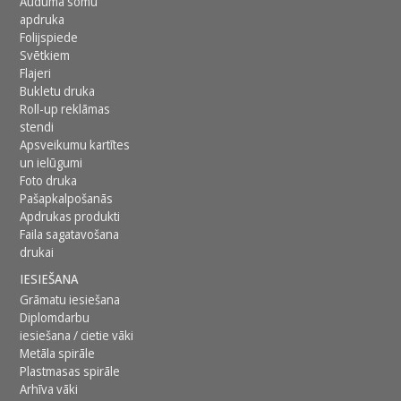
Auduma somu
apdruka
Folijspiede
Svētkiem
Flajeri
Bukletu druka
Roll-up reklāmas
stendi
Apsveikumu kartītes
un ielūgumi
Foto druka
Pašapkalpošanās
Apdrukas produkti
Faila sagatavošana
drukai
IESIEŠANA
Grāmatu iesiešana
Diplomdarbu
iesiešana / cietie vāki
Metāla spirāle
Plastmasas spirāle
Arhīva vāki