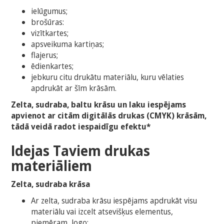
ielūgumus;
brošūras:
vizītkartes;
apsveikuma kartiņas;
flajerus;
ēdienkartes;
jebkuru citu drukātu materiālu, kuru vēlaties
apdrukāt ar šīm krāsām.
Zelta, sudraba, baltu krāsu un laku iespējams
apvienot ar citām digitālās drukas (CMYK) krāsām,
tādā veidā radot iespaidīgu efektu*
Idejas Taviem drukas
materiāliem
Zelta, sudraba krāsa
Ar zelta, sudraba krāsu iespējams apdrukāt visu
materiālu vai izcelt atsevišķus elementus,
piemēram, logo;