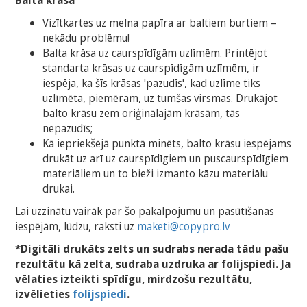
Vizītkartes uz melna papīra ar baltiem burtiem –
nekādu problēmu!
Balta krāsa uz caurspīdīgām uzlīmēm. Printējot
standarta krāsas uz caurspīdīgām uzlīmēm, ir
iespēja, ka šīs krāsas 'pazudīs', kad uzlīme tiks
uzlīmēta, piemēram, uz tumšas virsmas. Drukājot
balto krāsu zem oriģinālajām krāsām, tās
nepazudīs;
Kā iepriekšējā punktā minēts, balto krāsu iespējams
drukāt uz arī uz caurspīdīgiem un puscaurspīdīgiem
materiāliem un to bieži izmanto kāzu materiālu
drukai.
Lai uzzinātu vairāk par šo pakalpojumu un pasūtīšanas
iespējām, lūdzu, raksti uz
maketi@copypro.lv
*Digitāli drukāts zelts un sudrabs nerada tādu pašu
rezultātu kā zelta, sudraba uzdruka ar folijspiedi. Ja
vēlaties izteikti spīdīgu, mirdzošu rezultātu,
izvēlieties
folijspiedi
.