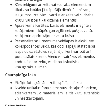
Kāzu ielūgumi ar zelta vai sudraba elementiem –
tikai visu labāko jūsu īpašājā dienā. Piemēram,
ielūgumos izcel viesu vārdus ar zelta vai sudraba
krāsu, vai izcel tikai dizaina elementus.
Apsveikuma kartītes, kurās elements ir eglīte ar
rotājumiem – kāpēc gan eglīti neizpušķot zeltā,
rotājumus apdrukājot ar zelta krāsu;
Personalizētas uzņēmuma veidlapas ir ekskluzīvs
korespodences veids, kas dod iespēju atstāt labu
iespaidu uz vēstules saņēmēju, kurš var būt arī
potenciālais klients. Vienu vai vairākus elementus
apdrukājot ar zeltu, veidlapa izskatīsies
visaugstākajā līmenī.
Caurspīdīga laka
Piešķir fotogrāfijām izcilu, spīdīgu efektu;
Izveido unikālus fona elementus, detaļas flajeriem,
ēdienkartēm u.c. materiāliem, lai tie kļūtu autentiski
un neatkārtojami.
Balta krāsa