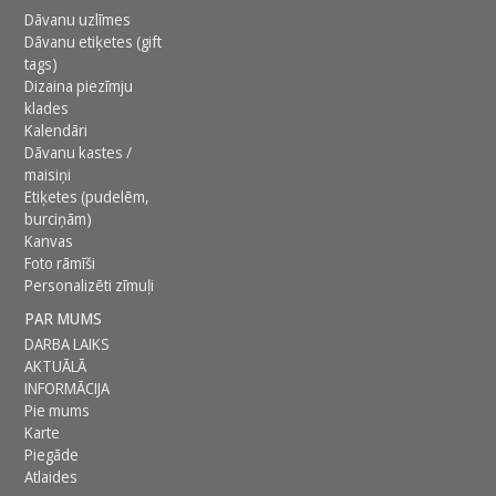
Dāvanu uzlīmes
Dāvanu etiķetes (gift
tags)
Dizaina piezīmju
klades
Kalendāri
Dāvanu kastes /
maisiņi
Etiķetes (pudelēm,
burciņām)
Kanvas
Foto rāmīši
Personalizēti zīmuļi
PAR MUMS
DARBA LAIKS
AKTUĀLĀ
INFORMĀCIJA
Pie mums
Karte
Piegāde
Atlaides