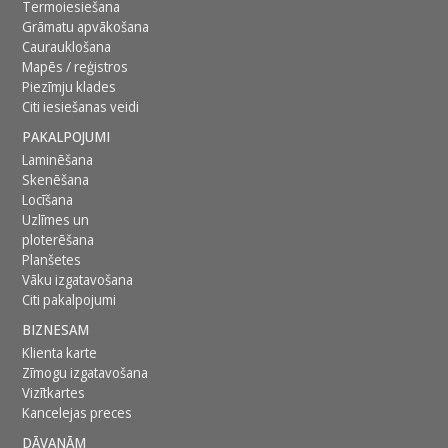
Termoiesiešana
Grāmatu apvākošana
Caurauklošana
Mapēs / reģistros
Piezīmju klades
Citi iesiešanas veidi
PAKALPOJUMI
Laminēšana
Skenēšana
Locīšana
Uzlīmes un
ploterēšana
Planšetes
Vāku izgatavošana
Citi pakalpojumi
BIZNESAM
Klienta karte
Zīmogu izgatavošana
Vizītkartes
Kancelejas preces
DĀVANĀM