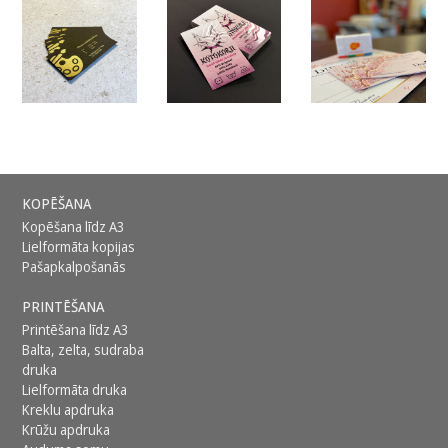
KOPĒŠANA
Kopēšana līdz A3
Lielformāta kopijas
Pašapkalpošanās
PRINTĒŠANA
Printēšana līdz A3
Balta, zelta, sudraba
druka
Lielformāta druka
Kreklu apdruka
Krūžu apdruka