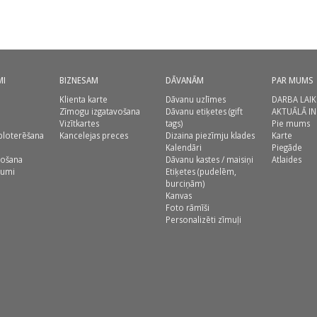
MI
BIZNESAM
DĀVANĀM
PAR MUMS
Klienta karte
Dāvanu uzlīmes
DARBA LAIK
Zīmogu izgatavošana
Dāvanu etiķetes (gift
AKTUĀLĀ I
Vizītkartes
tags)
Pie mums
ploterēšana
Kancelejas preces
Dizaina piezīmju klades
Karte
Kalendāri
Piegāde
vošana
Dāvanu kastes / maisiņi
Atlaides
jumi
Etiķetes (pudelēm,
burciņām)
Kanvas
Foto rāmīši
Personalizēti zīmuļi