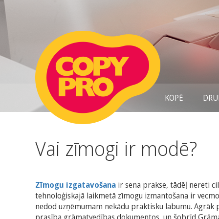
KOPĒ
DRU
Vai zīmogi ir modē?
Zīmogu izgatavošana
ir sena prakse, tādēļ nereti c
tehnoloģiskajā laikmetā zīmogu izmantošana ir vecmo
nedod uzņēmumam nekādu praktisku labumu. Agrāk pat
prasība grāmatvedības dokumentos, un šobrīd Grāmat