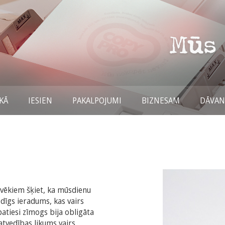
KĀ
IESIEN
PAKALPOJUMI
BIZNESAM
DĀVA
ilvēkiem šķiet, ka mūsdienu
dīgs ieradums, kas vairs
iesi zīmogs bija obligāta
vedības likums vairs