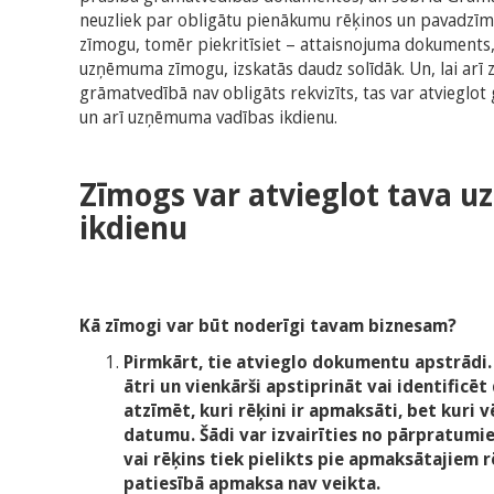
neuzliek par obligātu pienākumu rēķinos un pavadz
zīmogu, tomēr piekritīsiet – attaisnojuma dokuments,
uzņēmuma zīmogu, izskatās daudz solīdāk. Un, lai arī 
grāmatvedībā nav obligāts rekvizīts, tas var atvieglot
un arī uzņēmuma vadības ikdienu.
Zīmogs var atvieglot tava
ikdienu
Kā zīmogi var būt noderīgi tavam biznesam?
Pirmkārt, tie atvieglo dokumentu apstrādi.
ātri un vienkārši apstiprināt vai identific
atzīmēt, kuri rēķini ir apmaksāti, bet kuri 
datumu. Šādi var izvairīties no pārpratum
vai rēķins tiek pielikts pie apmaksātajiem 
patiesībā apmaksa nav veikta.