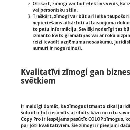
Otrkārt, zīmogi var būt efektīvs veids, kā 
vai personisku stilu.
Treškārt, zīmogi var būt arī laika taupošs ris
nepieciešams atkārtoti attaisnojuma dokum
to pašu informāciju. Sevišķi noderīgi tas 
izmanto kvīts grāmatiņas vai ar roku aizpil
reizi ievadīt uzņēmuma nosaukumu, juridisk
numuri ir nogurdinoši.
Kvalitatīvi zīmogi gan bizn
svētkiem
Ir maldīgi domāt, ka zīmogus izmanto tikai jurid
šobrīd ir ļoti iecienīts atribūts kāzu un citu sa
Copy Pro ir iespējams pasūtīt COLOP zīmogus, ko 
par ļoti kvalitatīviem. Šie zīmogi ir pieejami da