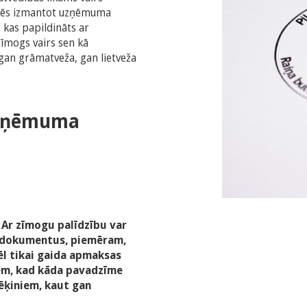
īmēs izmantot uzņēmuma
 kas papildināts ar
zīmogs vairs sen kā
 gan grāmatveža, gan lietveža
 uzņēmuma
 Ar zīmogu palīdzību var
ēt dokumentus, piemēram,
vēl tikai gaida apmaksas
iem, kad kāda pavadzīme
rēķiniem, kaut gan