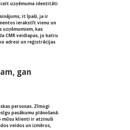
izcelt uzņēmuma identitāti
inājums, it īpaši, ja ir
entos ierakstīt vienu un
būs uzņēmumiem, kas
da CMR veidlapas, jo katru
o adresi un reģistrācijas
esam, gan
iskas personas. Zīmogi
viesīgu pasākumu plānošanā.
mūsu klienti ir atzinuši
žādos veidos un izmēros,