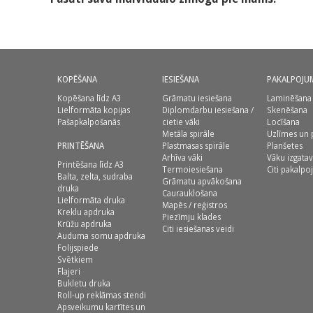
KOPĒŠANA
IESIEŠANA
PAKALPOJU
Kopēšana līdz A3
Grāmatu iesiešana
Laminēšana
Lielformāta kopijas
Diplomdarbu iesiešana /
Skenēšana
Pašapkalpošanās
cietie vāki
Locīšana
Metāla spirāle
Uzlīmes un 
PRINTĒŠANA
Plastmasas spirāle
Planšetes
Arhīva vāki
Vāku izgata
Printēšana līdz A3
Termoiesiešana
Citi pakalpo
Balta, zelta, sudraba
Grāmatu apvākošana
druka
Caurauklošana
Lielformāta druka
Mapēs / reģistros
Kreklu apdruka
Piezīmju klades
Krūžu apdruka
Citi iesiešanas veidi
Auduma somu apdruka
Folijspiede
Svētkiem
Flajeri
Bukletu druka
Roll-up reklāmas stendi
Apsveikumu kartītes un