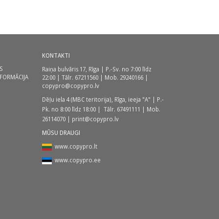
KONTAKTI
S
Raiņa bulvāris 17, Rīga | P.-Sv. no 7:00 līdz
NFORMĀCIJA
22:00 | Tālr.
67211560
| Mob.
29240166
|
copypro@copypro.lv
Dēļu iela 4 (MBC teritorija),
Rīga, ieeja "A" | P.-
Pk. no 8:00 līdz 18:00
| Tālr.
67491111
| Mob.
26114070
|
print@copypro.lv
MŪSU DRAUGI
www.copypro.lt
www.copypro.ee