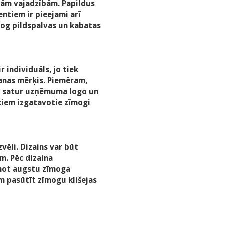
skām vajadzībām. Papildus
ntiem ir pieejami arī
īmog pildspalvas un kabatas
individuāls, jo tiek
anas mērķis. Piemēram,
en satur uzņēmuma logo un
ķiem izgatavotie zīmogi
vēli. Dizains var būt
m. Pēc dizaina
inot augstu zīmoga
am pasūtīt zīmogu klišejas