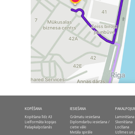
KOPĒŠANA
IESIEŠANA
PAKALPOJU
Kopēšana līdz A3
Grāmatu iesiešana
Laminēšana
Lielformāta kopijas
Diplomdarbu iesiešana /
Skenēšana
Pašapkalpošanās
cietie vāki
Locīšana
Metāla spirāle
Uzlīmes un 