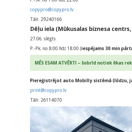
copypro@copypro.lv
Tālr. 29240166
Dēļu iela (Mūkusalas biznesa centrs, i
27.06. slēgts
P.-Pk. no 8:00 līdz 18:00 (
iespējams 30 min pārt
MĒS ESAM ATVĒRTI – šobrīd notiek ēkas reko
Piereģistrējot auto Mobilly sistēmā (lūdzu,
print@copypro.lv
Tālr. 26114070