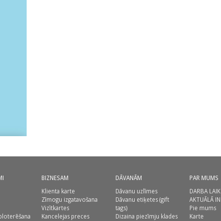
MI
BIZNESAM
DĀVANĀM
PAR MUMS
Klienta karte
Dāvanu uzlīmes
DARBA LAIK
Zīmogu izgatavošana
Dāvanu etiķetes (gift
AKTUĀLĀ I
Vizītkartes
tags)
Pie mums
ploterēšana
Kancelejas preces
Dizaina piezīmju klades
Karte