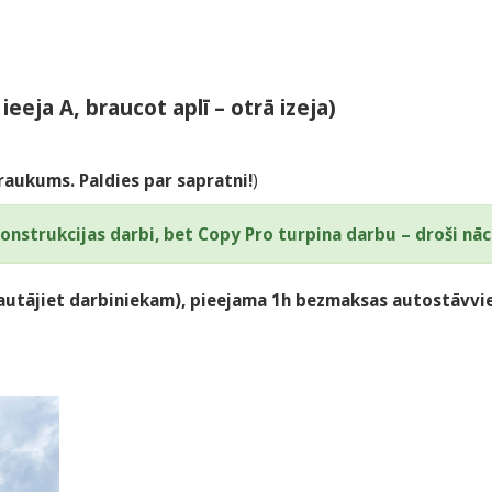
eeja A, braucot aplī – otrā izeja)
raukums. Paldies par sapratni!
)
nstrukcijas darbi, bet Copy Pro turpina darbu – droši nāc 
 jautājiet darbiniekam), pieejama 1h bezmaksas autostāvvi