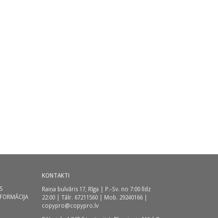
KONTAKTI
S
Raiņa bulvāris 17, Rīga | P.-Sv. no 7:00 līdz
NFORMĀCIJA
22:00 | Tālr.
67211560
| Mob.
29240166
|
copypro@copypro.lv