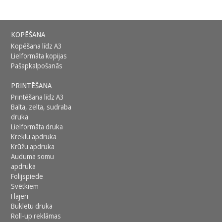
KOPĒŠANA
Kopēšana līdz A3
Lielformāta kopijas
Pašapkalpošanās
PRINTĒŠANA
Printēšana līdz A3
Balta, zelta, sudraba
druka
Lielformāta druka
Kreklu apdruka
Krūžu apdruka
Auduma somu
apdruka
Folijspiede
Svētkiem
Flajeri
Bukletu druka
Roll-up reklāmas