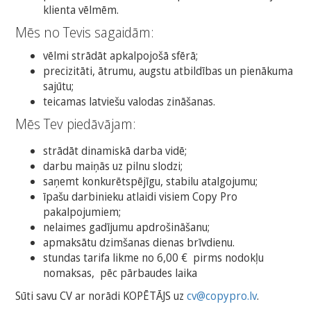
klienta vēlmēm.
Mēs no Tevis sagaidām:
vēlmi strādāt apkalpojošā sfērā;
precizitāti, ātrumu, augstu atbildības un pienākuma
sajūtu;
teicamas latviešu valodas zināšanas.
Mēs Tev piedāvājam:
strādāt dinamiskā darba vidē;
darbu maiņās uz pilnu slodzi;
saņemt konkurētspējīgu, stabilu atalgojumu;
īpašu darbinieku atlaidi visiem Copy Pro
pakalpojumiem;
nelaimes gadījumu apdrošināšanu;
apmaksātu dzimšanas dienas brīvdienu.
stundas tarifa likme no 6,00 € pirms nodokļu
nomaksas, pēc pārbaudes laika
Sūti savu CV ar norādi KOPĒTĀJS uz
cv@copypro.lv
.