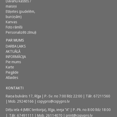
Dāvanu kastes /
maisiņi
Etiķetes (pudelēm,
burciņām)
Kanvas
Foto rāmīši
Personalizēti zīmuļi
PAR MUMS
DARBA LAIKS
AKTUĀLĀ
INFORMĀCIJA
Pie mums
Karte
Piegāde
Atlaides
KONTAKTI
Raiņa bulvāris 17, Rīga | P.-Sv. no 7:00 līdz 22:00 | Tālr.
67211560
| Mob.
29240166
|
copypro@copypro.lv
Dēļu iela 4 (MBC teritorija),
Rīga, ieeja "A" | P.-Pk. no 8:00 līdz 18:00
| Tālr.
67491111
| Mob.
26114070
|
print@copypro.lv