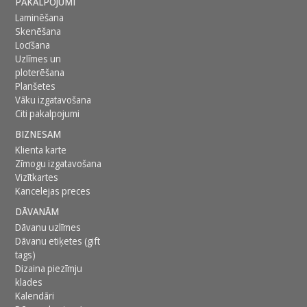
PAKALPOJUMI
Laminēšana
Skenēšana
Locīšana
Uzlīmes un
ploterēšana
Planšetes
Vāku izgatavošana
Citi pakalpojumi
BIZNESAM
Klienta karte
Zīmogu izgatavošana
Vizītkartes
Kancelejas preces
DĀVANĀM
Dāvanu uzlīmes
Dāvanu etiķetes (gift
tags)
Dizaina piezīmju
klades
Kalendāri