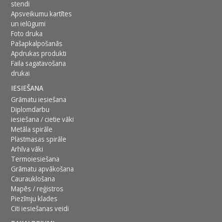
stendi
Apsveikumu kartītes
un ielūgumi
Foto druka
Pašapkalpošanās
Apdrukas produkti
Faila sagatavošana
drukai
IESIEŠANA
Grāmatu iesiešana
Diplomdarbu
iesiešana / cietie vāki
Metāla spirāle
Plastmasas spirāle
Arhīva vāki
Termoiesiešana
Grāmatu apvākošana
Caurauklošana
Mapēs / reģistros
Piezīmju klades
Citi iesiešanas veidi